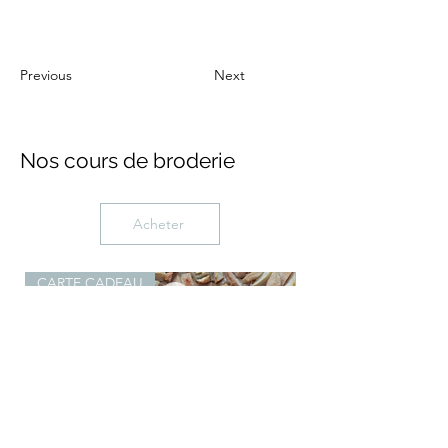
Previous
Next
Nos cours de broderie
Acheter
CARTE CADEAU
DIY