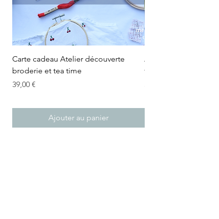
Carte cadeau Atelier découverte
Atelier découverte br
broderie et tea time
time - Initiation, 1h30
Prix
Prix
39,00 €
39,00 €
Ajouter au panier