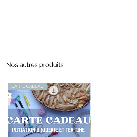
Nos autres produits
CARTE CADEAU
DIY