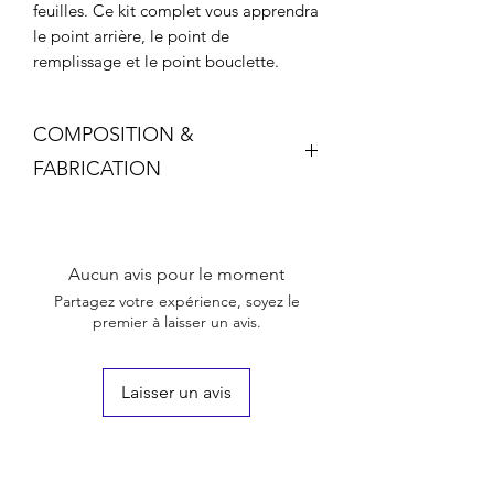
feuilles. Ce kit complet vous apprendra
le point arrière, le point de
remplissage et le point bouclette.
COMPOSITION &
FABRICATION
Dans ce kit vous trouverez
Un pochon upcyclé fabriqué et
brodé dans notre atelier parisien.
Aucun avis pour le moment
Vous avez ainsi un joli modèle
Partagez votre expérience, soyez le
brodé à la main sous les yeux et
premier à laisser un avis.
vous pourrez ensuite l’utiliser pour
ranger votre matériel de broderie.
Un petit carnet d'instructions et de
Laisser un avis
conseils.
Un tambour en bois et son tissu
upcyclé pour vous entrainer.
Une petite et une moyenne aiguille.