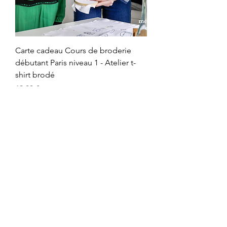
Carte cadeau Cours de broderie
débutant Paris niveau 1 - Atelier t-
shirt brodé
Prix
69,00 €
CARTE CADEAU